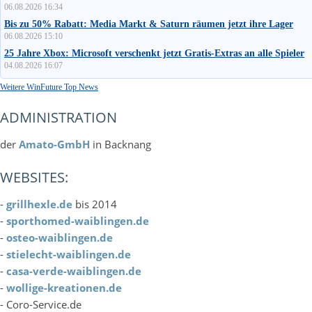
06.08.2026 16:34
Bis zu 50% Rabatt: Media Markt & Saturn räumen jetzt ihre Lager
06.08.2026 15:10
25 Jahre Xbox: Microsoft verschenkt jetzt Gratis-Extras an alle Spieler
04.08.2026 16:07
Crucial: RAM-Hersteller weigert sich, lebenslange Garantie einzuhalten
Weitere WinFuture Top News
06.08.2026 20:19
ADMINISTRATION
der
Amato-GmbH
in Backnang
WEBSITES:
-
grillhexle.de
bis 2014
-
sporthomed-waiblingen.de
-
osteo-waiblingen.de
-
stielecht-waiblingen.de
-
casa-verde-waiblingen.de
-
wollige-kreationen.de
- Coro-Service.de